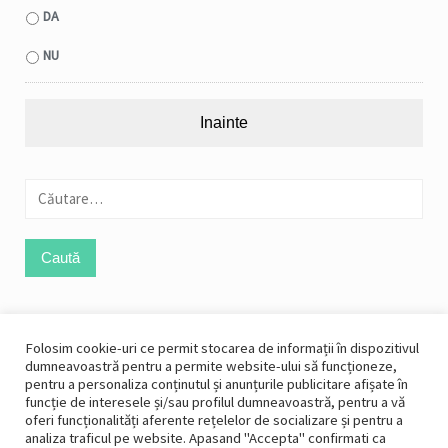
DA
NU
Caută
după:
Like Us On Facebook
Folosim cookie-uri ce permit stocarea de informații în dispozitivul
dumneavoastră pentru a permite website-ului să funcționeze,
pentru a personaliza conținutul și anunțurile publicitare afișate în
funcție de interesele și/sau profilul dumneavoastră, pentru a vă
oferi funcționalități aferente rețelelor de socializare și pentru a
analiza traficul pe website. Apasand "Accepta" confirmati ca