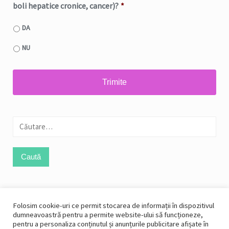
boli hepatice cronice, cancer)?
*
DA
NU
Caută
după:
Like Us On Facebook
Folosim cookie-uri ce permit stocarea de informații în dispozitivul
dumneavoastră pentru a permite website-ului să funcționeze,
pentru a personaliza conținutul și anunțurile publicitare afișate în