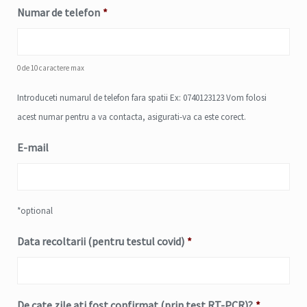
Numar de telefon
*
0 de 10 caractere max
Introduceti numarul de telefon fara spatii Ex: 0740123123 Vom folosi
acest numar pentru a va contacta, asigurati-va ca este corect.
E-mail
*optional
Data recoltarii (pentru testul covid)
*
Date
De cate zile ati fost confirmat (prin test RT-PCR)?
*