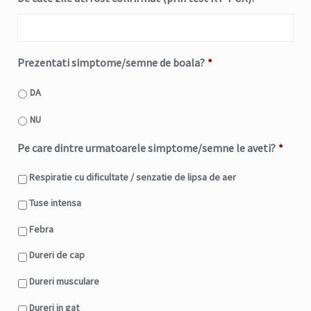
Format:
MM
slash
Prezentati simptome/semne de boala?
*
DD
slash
DA
YYYY
NU
Pe care dintre urmatoarele simptome/semne le aveti?
*
Respiratie cu dificultate / senzatie de lipsa de aer
Tuse intensa
Febra
Dureri de cap
Dureri musculare
Dureri in gat