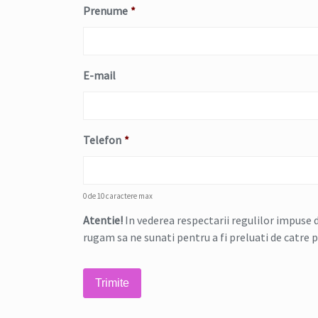
Prenume
*
E-mail
Telefon
*
0 de 10 caractere max
Atentie!
In vederea respectarii regulilor impuse d
rugam sa ne sunati pentru a fi preluati de catre 