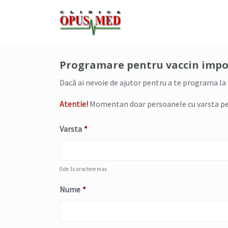
Skip
to
content
Programare pentru vaccin impo
Dacă ai nevoie de ajutor pentru a te programa la
Atentie!
Momentan doar persoanele cu varsta pest
Varsta
*
0 de 3 caractere max
Nume
*